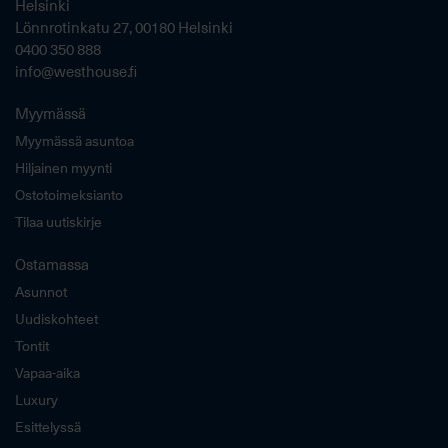
Helsinki
Lönnrotinkatu 27, 00180 Helsinki
0400 350 888
info@westhouse.fi
Myymässä
Myymässä asuntoa
Hiljainen myynti
Ostotoimeksianto
Tilaa uutiskirje
Ostamassa
Asunnot
Uudiskohteet
Tontit
Vapaa-aika
Luxury
Esittelyssä