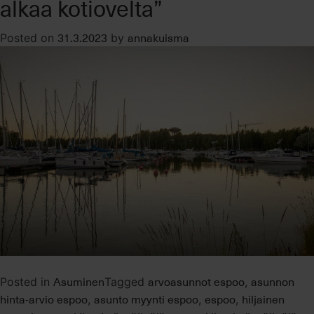
alkaa kotiovelta”
31.3.2023
annakuisma
Posted on
by
Asuminen
arvoasunnot espoo
asunnon
Posted in
Tagged
,
hinta-arvio espoo
asunto myynti espoo
espoo
hiljainen
,
,
,