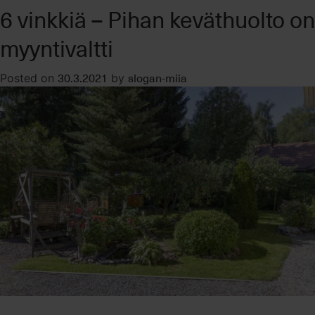
6 vinkkiä – Pihan keväthuolto on
kannattaa
ottaa
myyntivaltti
välittäjä
myymään
30.3.2021
slogan-miia
Posted on
by
asunto?
–
Lue
5
syytä