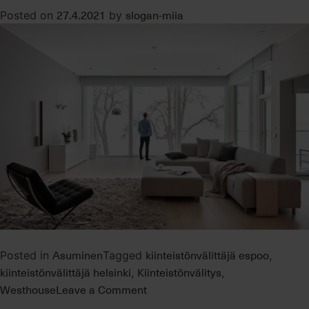
vinkkiä
27.4.2021
slogan-miia
Posted on
by
onnistuneisiin
kuviin
Asuminen
kiinteistönvälittäjä espoo
Posted in
Tagged
,
kiinteistönvälittäjä helsinki
Kiinteistönvälitys
,
,
on
Westhouse
Leave a Comment
Miksi