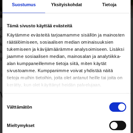
Suostumus
Yksityiskohdat
Tietoja
Tämä sivusto käyttää evästeitä
Asuminen
Asunnon myynti
espoo
Posted in
Tagged
,
,
Käytämme evästeitä tarjoamamme sisällön ja mainosten
Helsinki
Kiinteistönvälittäjä
kiinteistönvälittäjä espoo
,
,
,
räätälöimiseen, sosiaalisen median ominaisuuksien
kiinteistönvälittäjä helsinki
Kiinteistönvälitys
,
,
tukemiseen ja kävijämäärämme analysoimiseen. Lisäksi
kiinteistönvälitys espoo
kiinteistönvälitys helsinki
,
,
jaamme sosiaalisen median, mainosalan ja analytiikka-
on
Westhouse
Leave a Comment
alan kumppaneillemme tietoja siitä, miten käytät
Kannattaako
sivustoamme. Kumppanimme voivat yhdistää näitä
asuntoa
Haku:
tietoja muihin tietoihin, joita olet antanut heille tai joita on
remontoida
kerätty, kun olet käyttänyt heidän palvelujaan.
ennen
Viimeisimmät artikkelit
myyntiä?
Suostumuksen
Asuntomarkkinat vilkastuneet viime kevättä
Välttämätön
valinta
enemmän
Loma-asunto – arjen vastapainoa,
Mieltymykset
merkityksellisyyttä ja kaivattua elämäntyyliä