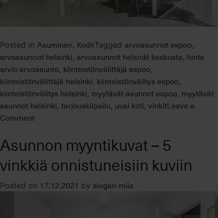
Asuminen
Kodit
arvoasunnot espoo
Posted in
,
Tagged
,
arvoasunnot helsinki
arvoasunnot helsinki keskusta
hinta
,
,
arvio arvoasunto
kiinteistönvälittäjä espoo
,
,
kiinteistönvälittäjä helsinki
kiinteistönvälitys espoo
,
,
kiinteistönvälitys helsinki
myytävät asunnot espoo
myytävät
,
,
asunnot helsinki
tarjouskilpailu
uusi koti
vinkit
Leave a
,
,
,
on
Comment
Miten
Asunnon myyntikuvat – 5
menestyä
tarjouskilpailussa?
vinkkiä onnistuneisiin kuviin
17.12.2021
slogan-miia
Posted on
by