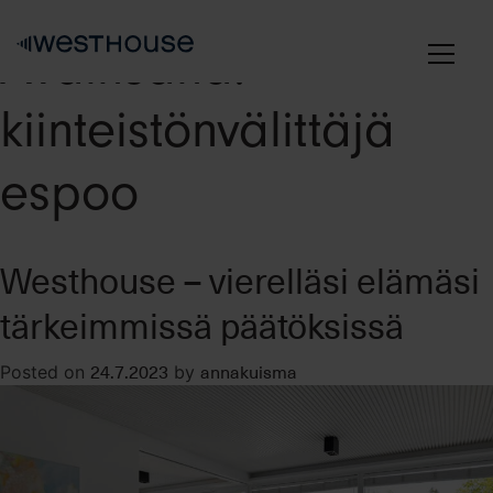
Skip
to
Avainsana:
content
kiinteistönvälittäjä
espoo
Westhouse – vierelläsi elämäsi
tärkeimmissä päätöksissä
24.7.2023
annakuisma
Posted on
by