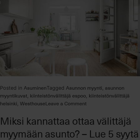
Asuminen
Asunnon myynti
asunnon
Posted in
Tagged
,
myyntikuvat
kiinteistönvälittäjä espoo
kiinteistönvälittäjä
,
,
on
helsinki
Westhouse
Leave a Comment
,
Asunnon
Miksi kannattaa ottaa välittäjä
myyntikuvat
–
myymään asunto? – Lue 5 syytä
5