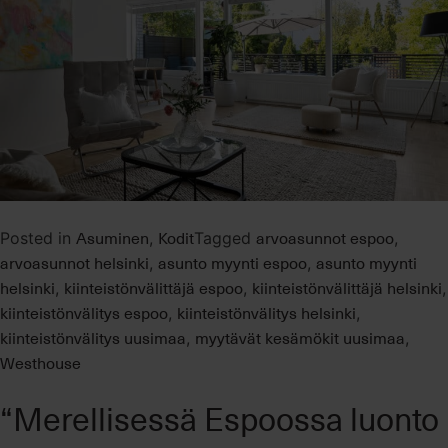
Asuminen
Kodit
arvoasunnot espoo
Posted in
,
Tagged
,
arvoasunnot helsinki
asunto myynti espoo
asunto myynti
,
,
helsinki
kiinteistönvälittäjä espoo
kiinteistönvälittäjä helsinki
,
,
,
kiinteistönvälitys espoo
kiinteistönvälitys helsinki
,
,
kiinteistönvälitys uusimaa
myytävät kesämökit uusimaa
,
,
Westhouse
“Merellisessä Espoossa luonto